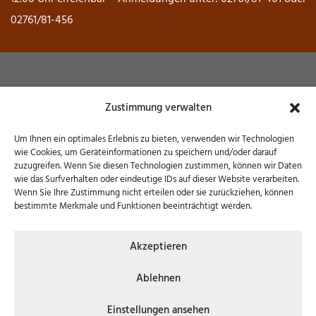
02761/81-456
Museum Wendener Hütte
Zustimmung verwalten
Hochofenstraße 6 – 57482 Wenden
Um Ihnen ein optimales Erlebnis zu bieten, verwenden wir Technologien
wie Cookies, um Geräteinformationen zu speichern und/oder darauf
zuzugreifen. Wenn Sie diesen Technologien zustimmen, können wir Daten
wie das Surfverhalten oder eindeutige IDs auf dieser Website verarbeiten.
Wenn Sie Ihre Zustimmung nicht erteilen oder sie zurückziehen, können
bestimmte Merkmale und Funktionen beeinträchtigt werden.
© 2026 Museum Wendener Hütte | Konzept, Design
Akzeptieren
& Umsetzung:
FREY PRINT + MEDIA
Ablehnen
KONTAKT
COOKIES
DATENSCHUTZ
Einstellungen ansehen