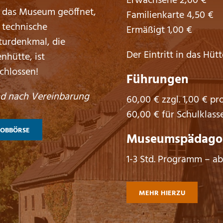
Erwachsene 2,00 €
 das Museum geöffnet,
Familienkarte 4,50 €
 technische
Ermäßigt 1,00 €
turdenkmal, die
Der Eintritt in das Hütt
enhütte, ist
chlossen!
Führungen
d nach Vereinbarung
60,00 € zzgl. 1,00 € pr
60,00 € für Schulklass
JOBBÖRSE
Museumspädagog
1-3 Std. Programm – ab
MEHR HIERZU