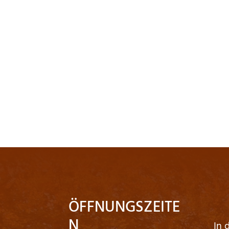
ÖFFNUNGSZEITE
N
In 