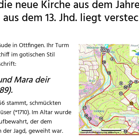
die neue Kirche aus dem Jahr
e aus dem 13. Jhd. liegt verste
äude in Ottfingen. Ihr Turm
hiff im gotischen Stil
chrift:
und Mara deir
89).
666 stammt, schmückten
ser (*1710). Im Altar wurde
aufbewahrt, der dem
 der Jagd, geweiht war.