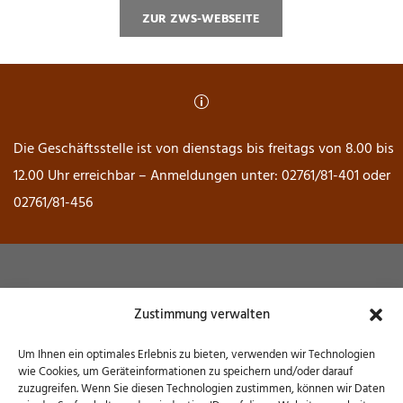
ZUR ZWS-WEBSEITE
p
Die Geschäftsstelle ist von dienstags bis freitags von 8.00 bis
12.00 Uhr erreichbar – Anmeldungen unter: 02761/81-401 oder
02761/81-456
Museum Wendener Hütte
Zustimmung verwalten
Hochofenstraße 6 – 57482 Wenden
Um Ihnen ein optimales Erlebnis zu bieten, verwenden wir Technologien
wie Cookies, um Geräteinformationen zu speichern und/oder darauf
zuzugreifen. Wenn Sie diesen Technologien zustimmen, können wir Daten