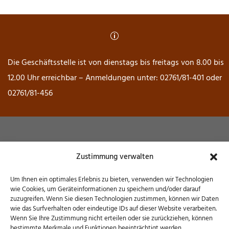
p
Die Geschäftsstelle ist von dienstags bis freitags von 8.00 bis
12.00 Uhr erreichbar – Anmeldungen unter: 02761/81-401 oder
02761/81-456
Museum Wendener Hütte
Zustimmung verwalten
Hochofenstraße 6 – 57482 Wenden
Um Ihnen ein optimales Erlebnis zu bieten, verwenden wir Technologien
wie Cookies, um Geräteinformationen zu speichern und/oder darauf
zuzugreifen. Wenn Sie diesen Technologien zustimmen, können wir Daten
wie das Surfverhalten oder eindeutige IDs auf dieser Website verarbeiten.
Wenn Sie Ihre Zustimmung nicht erteilen oder sie zurückziehen, können
bestimmte Merkmale und Funktionen beeinträchtigt werden.