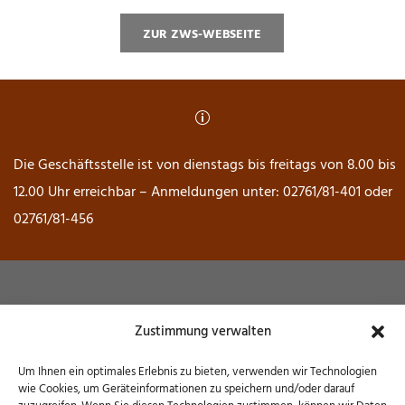
ZUR ZWS-WEBSEITE
p
Die Geschäftsstelle ist von dienstags bis freitags von 8.00 bis
12.00 Uhr erreichbar – Anmeldungen unter: 02761/81-401 oder
02761/81-456
Museum Wendener Hütte
Zustimmung verwalten
Hochofenstraße 6 – 57482 Wenden
Um Ihnen ein optimales Erlebnis zu bieten, verwenden wir Technologien
wie Cookies, um Geräteinformationen zu speichern und/oder darauf