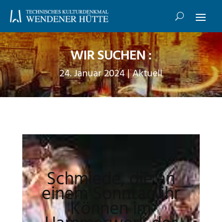
WIR SUCHEN :
24. Januar 2024
|
Aktuell
Schmiede, die an
einem Sonntag ihr
Können im