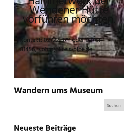
Hammerwerk der
Wendener Hütte
vorführen möchten.
Kontakt: 02722-3711 oder 02761-
81456, s.ohm@kreis-olpe.de
Wandern ums Museum
Neueste Beiträge