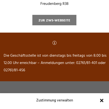
Freudenberg R38
ZUR ZWS-WEBSEITE
p
Die Geschäftsstelle ist von dienstags bis freitags von 8.00 bis
12.00 Uhr erreichbar – Anmeldungen unter: 02761/81-401 oder
02761/81-456
Museum Wendener Hütte
Zustimmung verwalten
Hochofenstraße 6 – 57482 Wenden