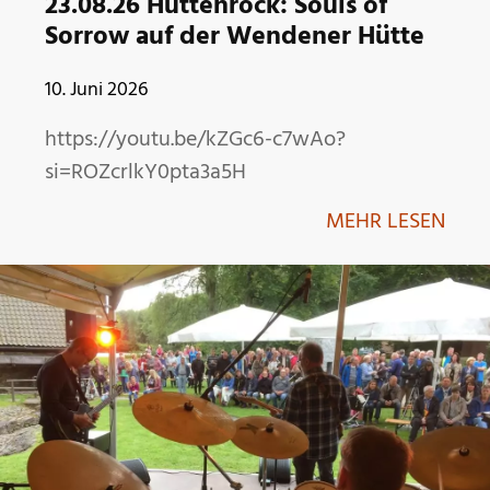
23.08.26 Hüttenrock: Souls of
Sorrow auf der Wendener Hütte
10. Juni 2026
https://youtu.be/kZGc6-c7wAo?
si=ROZcrlkY0pta3a5H
MEHR LESEN