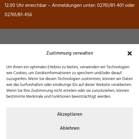
12.00 Uhr erreichbar – Anmeldungen unter: 02761/81-401 oder
02761/81-456
Museum Wendener Hütte
Zustimmung verwalten
Hochofenstraße 6 – 57482 Wenden
Um Ihnen ein optimales Erlebnis zu bieten, verwenden wir Technologien
wie Cookies, um Geräteinformationen zu speichern und/oder darauf
zuzugreifen. Wenn Sie diesen Technologien zustimmen, können wir Daten
wie das Surfverhalten oder eindeutige IDs auf dieser Website verarbeiten.
Wenn Sie Ihre Zustimmung nicht erteilen oder sie zurückziehen, können
bestimmte Merkmale und Funktionen beeinträchtigt werden.
© 2026 Museum Wendener Hütte | Konzept, Design
Akzeptieren
& Umsetzung:
FREY PRINT + MEDIA
Ablehnen
KONTAKT
COOKIES
DATENSCHUTZ