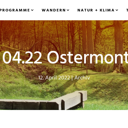
PROGRAMME
WANDERN
NATUR + KLIMA
. 04.22 Ostermon
12. April 2022
|
Archiv