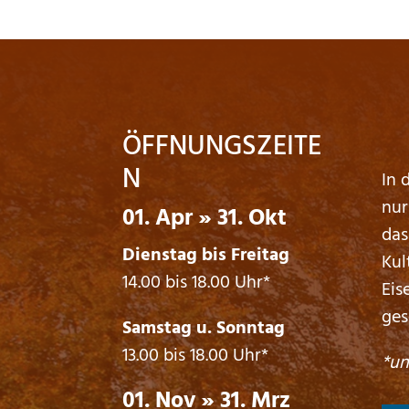
ÖFFNUNGSZEITE
N
In 
nur
01. Apr » 31. Okt
das
Dienstag bis Freitag
Kul
14.00 bis 18.00 Uhr*
Eis
ges
Samstag u. Sonntag
13.00 bis 18.00 Uhr*
*un
01. Nov » 31. Mrz