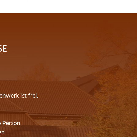
SE
enwerk ist frei.
o Person
en