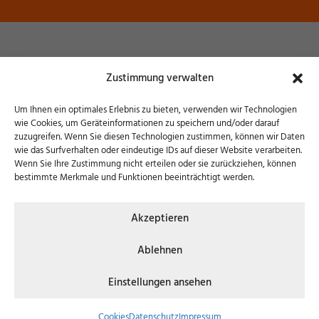
Museum Wendener Hütte
Zustimmung verwalten
Hochofenstraße 6 – 57482 Wenden
Um Ihnen ein optimales Erlebnis zu bieten, verwenden wir Technologien
wie Cookies, um Geräteinformationen zu speichern und/oder darauf
zuzugreifen. Wenn Sie diesen Technologien zustimmen, können wir Daten
wie das Surfverhalten oder eindeutige IDs auf dieser Website verarbeiten.
Wenn Sie Ihre Zustimmung nicht erteilen oder sie zurückziehen, können
bestimmte Merkmale und Funktionen beeinträchtigt werden.
© 2026 Museum Wendener Hütte | Konzept, Design
Akzeptieren
& Umsetzung:
FREY PRINT + MEDIA
Ablehnen
KONTAKT
COOKIES
DATENSCHUTZ
Einstellungen ansehen
IMPRESSUM
Cookies
Datenschutz
Impressum