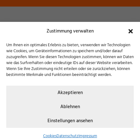
Museum Wendener Hütte
Zustimmung verwalten
Hochofenstraße 6 – 57482 Wenden
Um Ihnen ein optimales Erlebnis zu bieten, verwenden wir Technologien
wie Cookies, um Geräteinformationen zu speichern und/oder darauf
zuzugreifen. Wenn Sie diesen Technologien zustimmen, können wir Daten
wie das Surfverhalten oder eindeutige IDs auf dieser Website verarbeiten.
Wenn Sie Ihre Zustimmung nicht erteilen oder sie zurückziehen, können
bestimmte Merkmale und Funktionen beeinträchtigt werden.
© 2026 Museum Wendener Hütte | Konzept, Design
Akzeptieren
& Umsetzung:
FREY PRINT + MEDIA
Ablehnen
KONTAKT
COOKIES
DATENSCHUTZ
Einstellungen ansehen
IMPRESSUM
Cookies
Datenschutz
Impressum