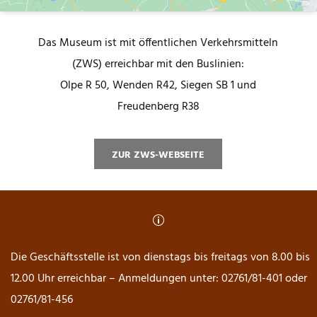
Das Museum ist mit öffentlichen Verkehrsmitteln
(ZWS) erreichbar mit den Buslinien:
Olpe R 50, Wenden R42, Siegen SB 1 und
Freudenberg R38
ZUR ZWS-WEBSEITE
p
Die Geschäftsstelle ist von dienstags bis freitags von 8.00 bis
12.00 Uhr erreichbar – Anmeldungen unter: 02761/81-401 oder
02761/81-456