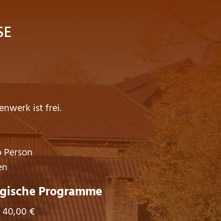
SE
enwerk ist frei.
o Person
en
ische Programme
 40,00 €