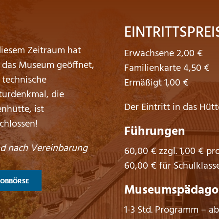
EINTRITTSPREI
diesem Zeitraum hat
Erwachsene 2,00 €
 das Museum geöffnet,
Familienkarte 4,50 €
 technische
Ermäßigt 1,00 €
turdenkmal, die
Der Eintritt in das Hütt
enhütte, ist
chlossen!
Führungen
d nach Vereinbarung
60,00 € zzgl. 1,00 € pr
60,00 € für Schulklass
JOBBÖRSE
Museumspädagog
1-3 Std. Programm – ab