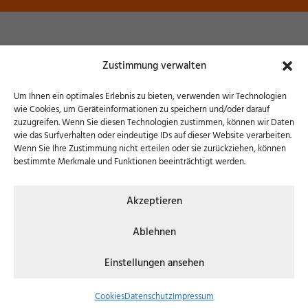
Museum Wendener Hütte
Zustimmung verwalten
Hochofenstraße 6 – 57482 Wenden
Um Ihnen ein optimales Erlebnis zu bieten, verwenden wir Technologien
wie Cookies, um Geräteinformationen zu speichern und/oder darauf
zuzugreifen. Wenn Sie diesen Technologien zustimmen, können wir Daten
wie das Surfverhalten oder eindeutige IDs auf dieser Website verarbeiten.
Wenn Sie Ihre Zustimmung nicht erteilen oder sie zurückziehen, können
bestimmte Merkmale und Funktionen beeinträchtigt werden.
© 2026 Museum Wendener Hütte | Konzept, Design
Akzeptieren
& Umsetzung:
FREY PRINT + MEDIA
Ablehnen
KONTAKT
COOKIES
DATENSCHUTZ
Einstellungen ansehen
IMPRESSUM
Cookies
Datenschutz
Impressum