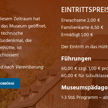
EINTRITTSPREI
diesem Zeitraum hat
Erwachsene 2,00 €
 das Museum geöffnet,
Familienkarte 4,50 €
 technische
Ermäßigt 1,00 €
turdenkmal, die
Der Eintritt in das Hütt
enhütte, ist
chlossen!
Führungen
d nach Vereinbarung
60,00 € zzgl. 1,00 € pr
60,00 € für Schulklass
JOBBÖRSE
Museumspädagog
1-3 Std. Programm – ab