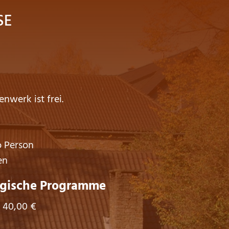
SE
enwerk ist frei.
o Person
en
ische Programme
 40,00 €