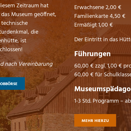
diesem Zeitraum hat
Erwachsene 2,00 €
 das Museum geöffnet,
Familienkarte 4,50 €
 technische
Ermäßigt 1,00 €
turdenkmal, die
Der Eintritt in das Hütt
enhütte, ist
chlossen!
Führungen
d nach Vereinbarung
60,00 € zzgl. 1,00 € pr
60,00 € für Schulklass
JOBBÖRSE
Museumspädagog
1-3 Std. Programm – ab
MEHR HIERZU